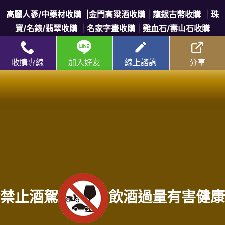
高麗人蔘/中藥材收購
|
金門高粱酒收購
|
龍銀古幣收購
|
珠
寶/名錶/翡翠收購
|
名家字畫收購
|
雞血石/壽山石收購
收購流程
│
收購品項
│
收購知識庫
│
線上客服│
老酒仙老酒收購
收購專線
加入好友
線上諮詢
分享
中心
│
老酒仙洋酒收購中心
台中收購專線：
0916-320-620
林店長 | 門市電話：
(04)
2202-1919
台中收購站地址：台中市北區五權路219號
服務範圍：台中市神岡區老酒收購、台中市石岡區老酒收購、台中市烏日區老酒
收購、台中市潭子區老酒收購、台中市清水區老酒收購、台中市沙鹿區老酒收
購、台中市梧棲區老酒收購、台中市東區老酒收購、台中市東勢區老酒收購、台
中市新社區老酒收購、台中市太平區老酒收購、台中市大雅老酒收購區、台中市
大里區老酒收購、台中市大肚區老酒收購、台中市大甲區老酒收購、台中市大安
禁止酒駕
飲酒過量有害健康
區老酒收購、台中市外埔區老酒收購、台中市和平區老酒收購、台中市后里區老
酒收購、台中市南屯區老酒收購、台中市南區老酒收購、台中市北屯區老酒收
購、台中市北區老酒收購、台中市西屯區老酒收購、台中市西區老酒收購、台中
市中區老酒收購、台中市龍井區老酒收購、台中市霧峰區老酒收購、台中市豐原