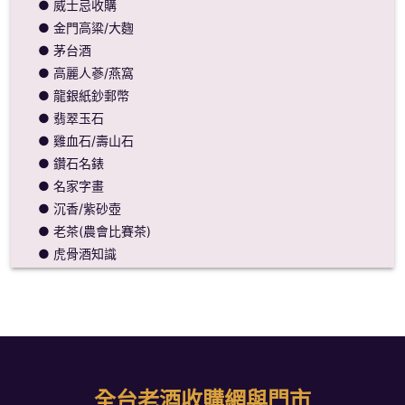
● 威士忌收購
● 金門高粱/大麴
● 茅台酒
● 高麗人蔘/燕窩
● 龍銀紙鈔郵幣
● 翡翠玉石
● 雞血石/壽山石
● 鑽石名錶
● 名家字畫
● 沉香/紫砂壺
● 老茶(農會比賽茶)
● 虎骨酒知識
全台老酒收購網與門市