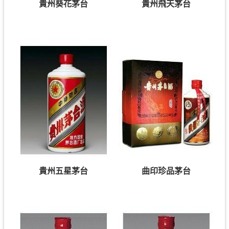
貴州葵花茅台
貴州飛天茅台
貴州五星茅台
曲印珍品茅台