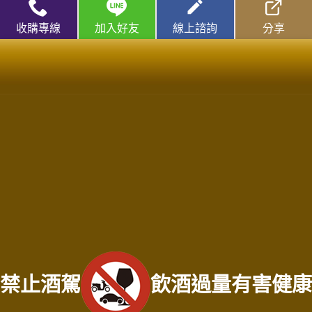
屏東老酒收購
收購專線
加入好友
線上諮詢
分享
高麗人蔘/中藥材收購
|
金門高粱酒收購
|
龍銀古幣收購
|
珠
寶/名錶/翡翠收購
|
名家字畫收購
|
雞血石/壽山石收購
收購流程
│
收購品項
│
收購知識庫
│
線上客服│
老酒仙老酒收購
中心
│
老酒仙洋酒收購中心
台中收購專線：
0916-320-620
林店長 | 門市電話：
(04)
2202-1919
台中收購站地址：台中市北區五權路219號
服務範圍：台中市神岡區老酒收購、台中市石岡區老酒收購、台中市烏日區老酒
禁止酒駕
飲酒過量有害健康
收購、台中市潭子區老酒收購、台中市清水區老酒收購、台中市沙鹿區老酒收
購、台中市梧棲區老酒收購、台中市東區老酒收購、台中市東勢區老酒收購、台