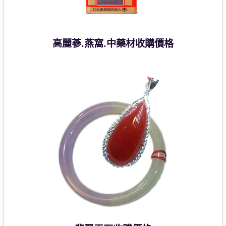
高麗蔘.燕窩.中藥材收購價格