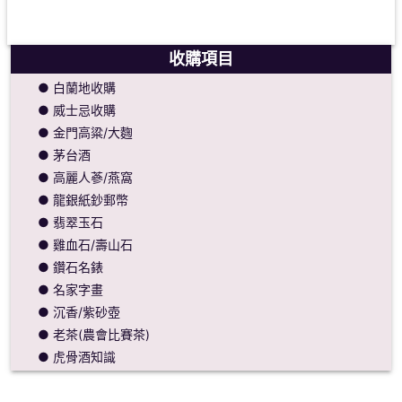
收購項目
● 白蘭地收購
● 威士忌收購
● 金門高粱/大麴
● 茅台酒
● 高麗人蔘/燕窩
● 龍銀紙鈔郵幣
● 翡翠玉石
● 雞血石/壽山石
● 鑽石名錶
● 名家字畫
● 沉香/紫砂壺
● 老茶(農會比賽茶)
● 虎骨酒知識