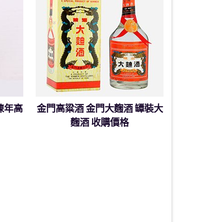
陳年高
金門高粱酒 金門大麴酒 罈裝大
麴酒 收購價格