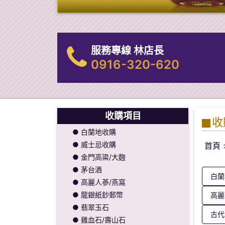
服務專線 林店長
0916-320-620
收購項目
收
● 白蘭地收購
● 威士忌收購
首頁
● 金門高粱/大麴
● 茅台酒
白蘭
● 高麗人蔘/燕窩
● 龍銀紙鈔郵幣
高麗
● 翡翠玉石
古代
● 雞血石/壽山石