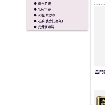
● 鑽石名錶
● 名家字畫
● 沉香/紫砂壺
● 老茶(農會比賽茶)
● 虎骨酒知識
金門